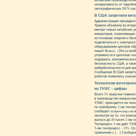
китайским производителя
независимость от зарубе
литографических DUV-сис
В США запретили кита
Администрация президен
Трампа объявила во вторн
импорт новых китайских р
инверторов, позволяющи
источникам энергии и бат
подключаться к электросе
оборудованию центров об
пишет Reuters. «Эти устро
уязвимости в цепочках по
подорвать экономическую
безопасность США, а такж
кибербезопасности для кр
Сообщение В США запрети
роботов появились сначала
Технологии изготовле
на TSMC – цифры
Всего 3% выручки главног
в производстве микросхем
TSMC, приходится на чипы
по новейшему 2-нм техпро
сообщает techpowerup.com 
несмотря на то, что комп
выпуск до 20 тысяч 2-нм п
Техпроцесс 3-нм даёт TSM
5-нм техпроцесс – 33%. О
сравнению с […] Сообщен