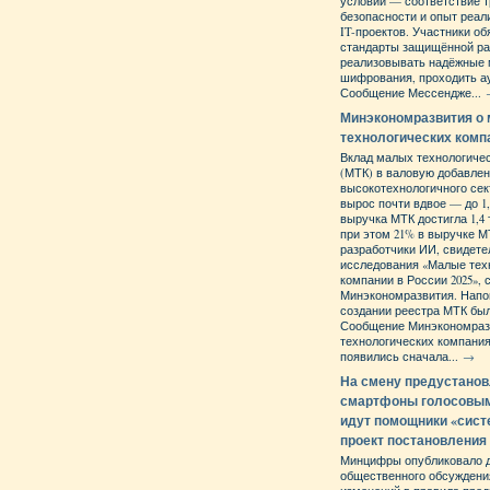
условий — соответствие 
безопасности и опыт реал
IT-проектов. Участники о
стандарты защищённой ра
реализовывать надёжные
шифрования, проходить а
Сообщение Мессендже...
Минэкономразвития о
технологических комп
Вклад малых технологиче
(МТК) в валовую добавле
высокотехнологичного сект
вырос почти вдвое — до 1
выручка МТК достигла 1,4 
при этом 21% в выручке 
разработчики ИИ, свидет
исследования «Малые тех
компании в России 2025»,
Минэкономразвития. Напо
создании реестра МТК бы
Сообщение Минэкономраз
технологических компани
появились сначала...
→
На смену предустано
смартфоны голосовы
идут помощники «сист
проект постановления
Минцифры опубликовало 
общественного обсуждени