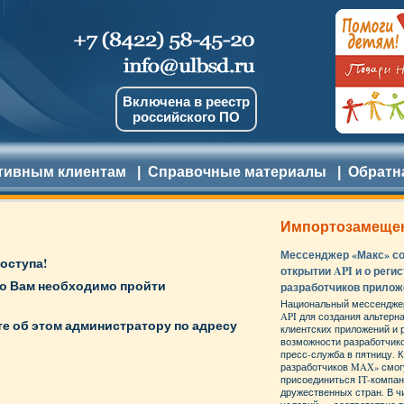
Включена в реестр
российского ПО
тивным клиентам
|
Справочные материалы
|
Обратн
Импортозамеще
Мессенджер «Макс» с
оступа!
открытии API и о реги
но Вам необходимо пройти
разработчиков прилож
Национальный мессенджер
API для создания альтерн
е об этом администратору по адресу
клиентских приложений и
возможности разработчик
пресс-служба в пятницу. 
разработчиков MAX» смог
присоединиться IT-компан
дружественных стран. В 