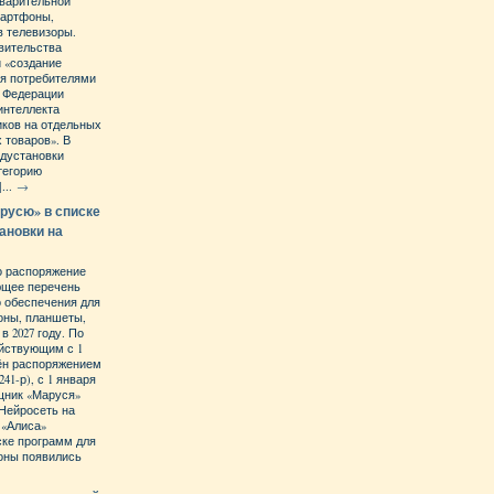
дварительной
мартфоны,
в телевизоры.
вительства
 «создание
ия потребителями
й Федерации
интеллекта
иков на отдельных
 товаров». В
едустановки
тегорию
...
→
русю» в списке
ановки на
о распоряжение
ющее перечень
 обеспечения для
оны, планшеты,
 2027 году. По
ействующим с 1
дён распоряжением
241-р), с 1 января
ощник «Маруся»
 Нейросеть на
 «Алиса»
ске программ для
оны появились