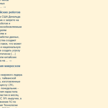
м чипов
жных
...
→
йских роботов
та США Дональда
ик о запрете на
оботов и
х возобновляемым
ареям
тям и
работки данных,
йства создают
ставок, что может
 и национальную
е создать угрозу
итически […]
ли китайских
 на ...
→
ния микросхем
о мирового лидера
, тайванской
, изготовленные
цессу (2N),
в понедельник –
ания нарастила
ластин в месяц.
С 30% выручки, а
своение N2 по
ие Технологии