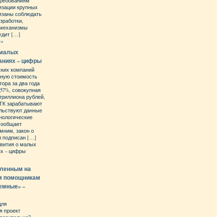
требованиям
изации крупных
бязаны соблюдать
зработки,
 механизмы
удит […]
→
 малых
аниях – цифры
ских компаний
нную стоимость
ора за два года
,57%, совокупная
триллиона рублей,
МТК зарабатывают
ельствуют данные
нологические
 сообщает
мним, закон о
л подписан […]
вития о малых
ях – цифры
вленным на
м помощникам
емные» –
для
я проект