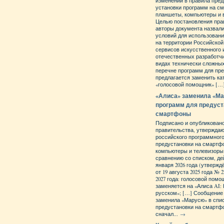
изменений в правила пре
установки программ на с
планшеты, компьютеры и 
Целью постановления пра
авторы документа назвали
условий для использован
на территории Российско
сервисов искусственного 
отечественных разработч
видах технически сложных
перечне программ для пр
предлагается заменить ка
«голосовой помощник» […]
«Алиса» заменила «Ма
программ для предуст
смартфоны
Подписано и опубликован
правительства, утвержда
российского программного
предустановки на смартф
компьютеры и телевизоры в
сравнению со списком, д
января 2026 года (утверж
от 19 августа 2025 года № 2
2027 года: голосовой пом
заменяется на «Алиса AI:
русском»; […] Сообщение
заменила «Марусю» в спи
предустановки на смартф
сначал...
→