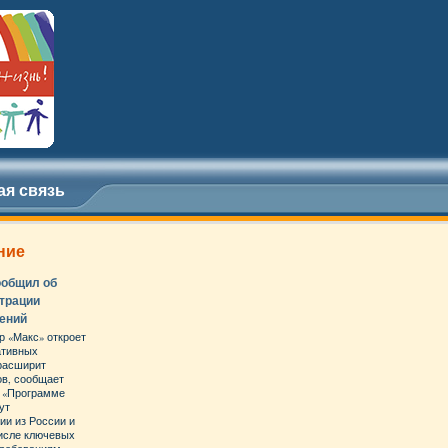
ая связь
ние
ообщил об
страции
ений
 «Макс» откроет
ативных
 расширит
ов, сообщает
К «Программе
ут
ии из России и
числе ключевых