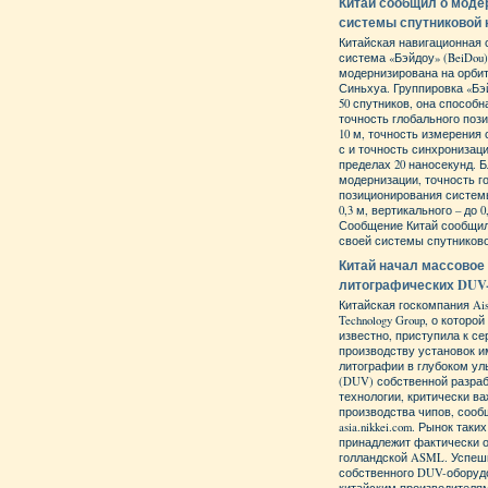
Китай сообщил о моде
системы спутниковой 
Китайская навигационная 
система «Бэйдоу» (BeiDou)
модернизирована на орби
Синьхуа. Группировка «Бэ
50 спутников, она способ
точность глобального поз
10 м, точность измерения с
с и точность синхронизац
пределах 20 наносекунд. 
модернизации, точность г
позиционирования систем
0,3 м, вертикального – до 0
Сообщение Китай сообщил
своей системы спутниково
Китай начал массовое
литографических DU
Китайская госкомпания Aish
Technology Group, о которо
известно, приступила к с
производству установок 
литографии в глубоком у
(DUV) собственной разра
технологии, критически в
производства чипов, сооб
asia.nikkei.com. Рынок так
принадлежит фактически 
голландской ASML. Успеш
собственного DUV-оборуд