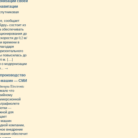
рнизации своей
навигации
спутниковая
те, сообщает
йдоу» состоит из
на обеспечивать
иционирования до
корости до 0,2 м/
ии времени в
Благодаря
оризонтального
ы повысилась до
,6 м. […]
 о модернизации
...
→
 производство
V-машин — СМИ
engna Electronic
й мало что
ерийному
иммерсионной
льтрафиолете
ботки —
ажной для
щает
их машин
одной компании,
ное внедрение
ования обеспечит