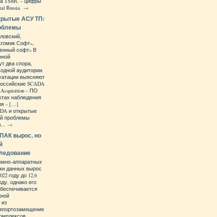
на TSMC – цифры
al Russia.
→
крытые АСУ ТП:
роблемы
ловский,
Атомик Софт»,
енный софт» В
нной
ут два спора,
 одной аудитории.
уатации выясняют
 российские SCADA
 Acquisition – ПО
ктах наблюдения
я – […]
DA и открытые
ой проблемы
...
→
ПАК вырос, но
й
следование
ммно-аппаратных
тки данных вырос
22 году до 12,6
оду, однако его
обеспечивается
жной
 из
Импортозамещение
омплексов