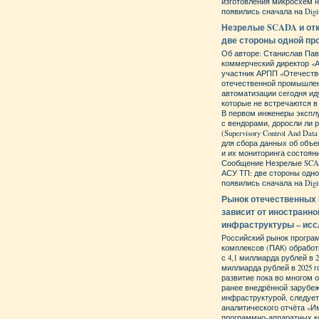
изготовления микросхем 
появились сначала на Digit
Незрелые SCADA и от
две стороны одной п
Об авторе: Станислав Пав
коммерческий директор «
участник АРПП «Отечеств
отечественной промышле
автоматизации сегодня ид
которые не встречаются в
В первом инженеры экспл
с вендорами, доросли ли
(Supervisory Control And Data
для сбора данных об объе
и их мониторинга состояни
Сообщение Незрелые SCA
АСУ ТП: две стороны одн
появились сначала на Digit
Рынок отечественных 
зависит от иностранно
инфраструктуры – ис
Российский рынок програ
комплексов (ПАК) обрабо
с 4,1 миллиарда рублей в 20
миллиарда рублей в 2025 г
развитие пока во многом 
ранее внедрённой зарубе
инфраструктурой, следует
аналитического отчёта «
программно-аппаратных к