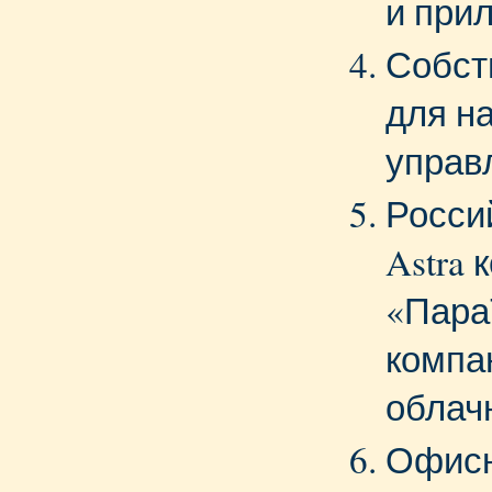
и при
Собст
для н
управ
Росси
Astra 
«Пара
компа
облач
Офисн