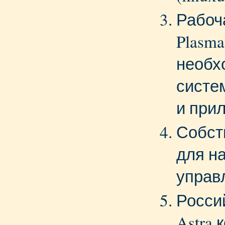
Рабоч
Plasm
необх
систе
и при
Собст
для н
управ
Росси
Astra 