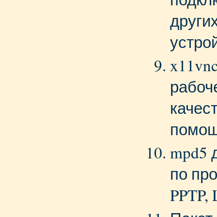
други
устро
x11vnc
рабоч
качес
помощ
mpd5 
по пр
PPTP, 