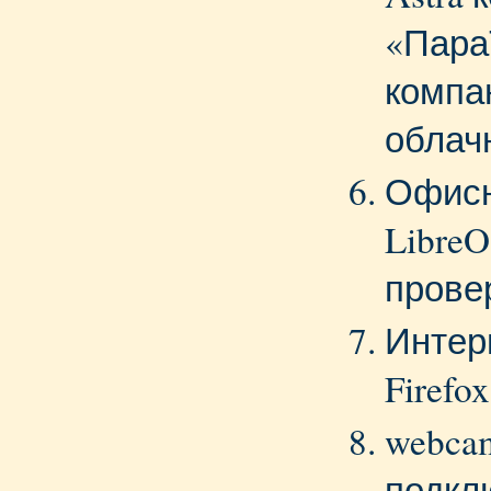
«Пара
компа
облач
Офисн
LibreO
прове
Интер
Firefox
webca
подкл