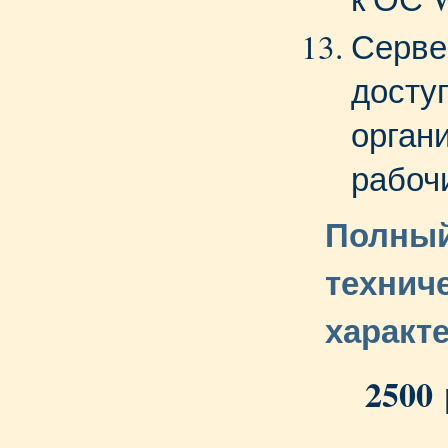
Серве
доступ
орган
рабоч
Полный
технич
характ
2500 