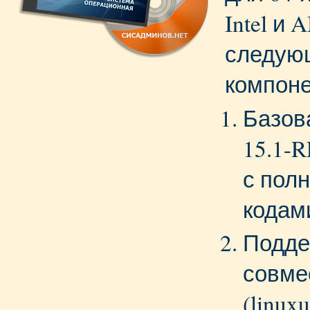
Intel и
следую
компоне
Базов
15.1-
с пол
кодам
Подде
совме
(linuxu