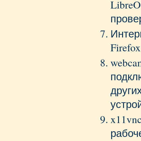
LibreO
прове
Интер
Firefox
webca
подкл
други
устро
x11vnc
рабоч