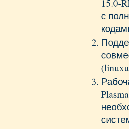
15.0-
с пол
кодам
Подде
совме
(linuxu
Рабоч
Plasm
необх
систе