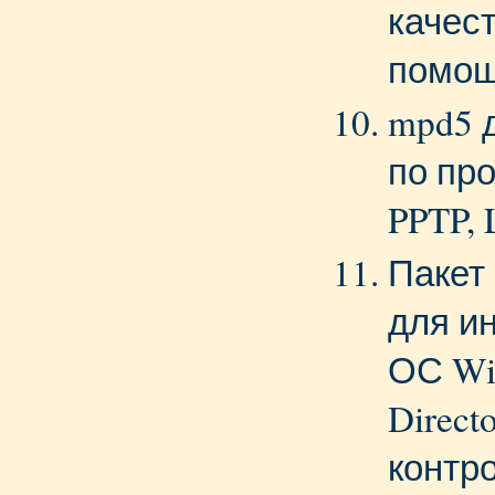
качес
помощ
mpd5 
по пр
PPTP, 
Пакет
для и
ОС Win
Direct
контр