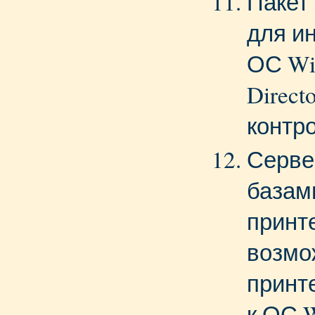
Пакет
для и
ОС Win
Direct
контр
Серве
базам
принт
возмо
принт
к ОС 