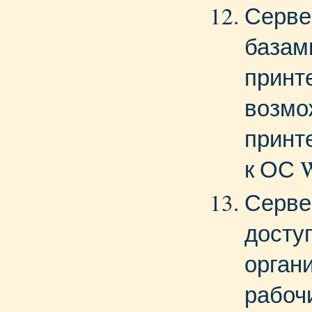
Серве
базам
принт
возмо
принт
к ОС 
Серве
доступ
орган
рабоч