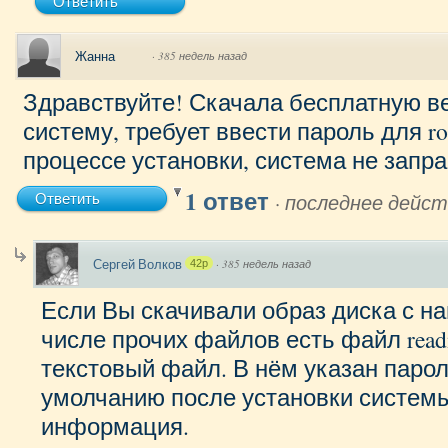
Ответить
Жанна
·
385 недель назад
Здравствуйте! Скачала бесплатную ве
систему, требует ввести пароль для roo
процессе установки, система не запр
1 ответ
·
последнее дейст
Ответить
Сергей Волков
·
385 недель назад
42p
Если Вы скачивали образ диска с на
числе прочих файлов есть файл read
текстовый файл. В нём указан парол
умолчанию после установки системы
информация.