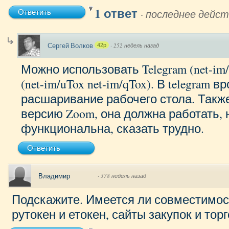
1 ответ
·
последнее дейст
Ответить
Сергей Волков
·
252 недель назад
42p
Можно использовать Telegram (net-im/t
(net-im/uTox net-im/qTox). В telegram 
расшаривание рабочего стола. Такж
версию Zoom, она должна работать, 
функциональна, сказать трудно.
Ответить
Владимир
·
378 недель назад
Подскажите. Имеется ли совместимост
рутокен и етокен, сайты закупок и то