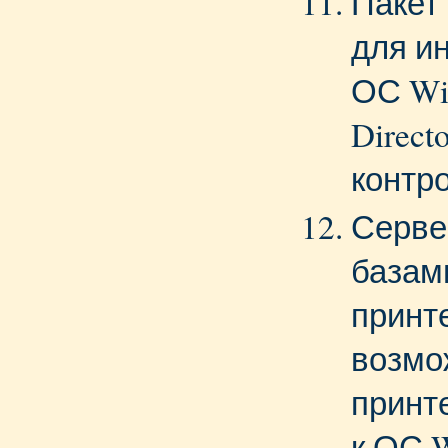
Пакет
для и
ОС Win
Direct
контр
Серве
базам
принт
возмо
принт
к ОС 