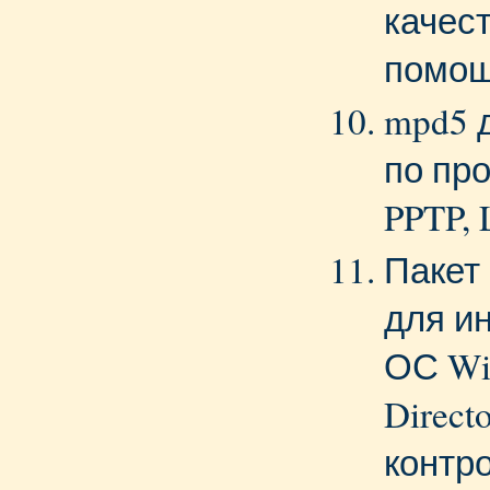
качес
помощ
mpd5 
по пр
PPTP, 
Пакет
для и
ОС Win
Direct
контр