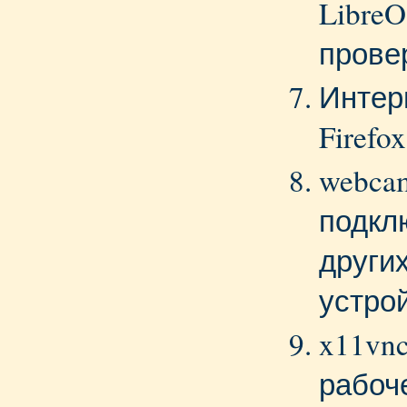
LibreO
прове
Интер
Firefox
webca
подкл
други
устро
x11vnc
рабоч