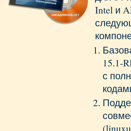
Intel и
следую
компоне
Базов
15.1-
с пол
кодам
Подде
совме
(linuxu