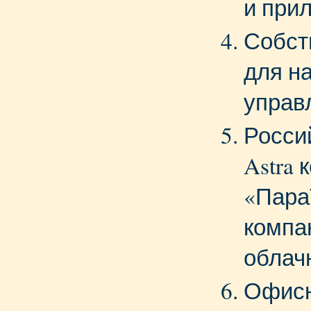
и при
Собст
для н
управ
Росси
Astra 
«Пара
компа
облач
Офисн