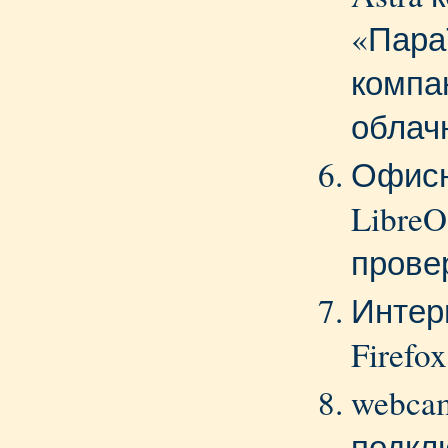
«Пара
компа
облач
Офисн
LibreO
прове
Интер
Firefox
webca
подкл