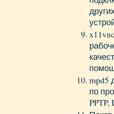
други
устро
x11vnc
рабоч
качес
помощ
mpd5 
по пр
PPTP, 