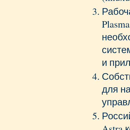
Рабоч
Plasm
необх
систе
и при
Собст
для н
управ
Росси
Astra 