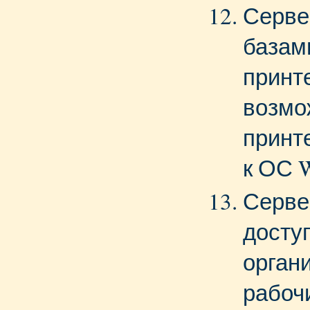
Серве
базам
принт
возмо
принт
к ОС 
Серве
доступ
орган
рабоч