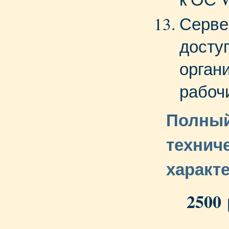
Серве
доступ
орган
рабоч
Полный
технич
характ
2500 