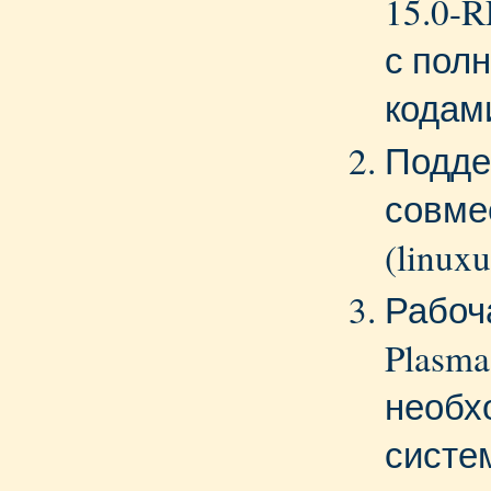
15.0-
с пол
кодам
Подде
совме
(linuxu
Рабоч
Plasm
необх
систе