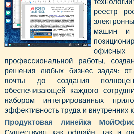
технологии
реестр ро
электрон
машин и 
позицио
офисны
профессиональной работы, созда
решения любых бизнес задач: от
почты до создания полноцен
обеспечивающей каждого сотрудн
набором интегрированных прило
эффективность труда и внутренних 
Продуктовая линейка МойОфи
Существуют как офлайн, так и он