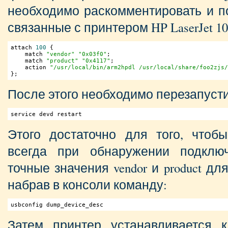
необходимо раскомментировать и по
связанные с принтером HP LaserJet 10
attach 
100
 {

    match 
"vendor"
"0x03f0"
;

    match 
"product"
"0x4117"
;

    action 
"/usr/local/bin/arm2hpdl /usr/local/share/foo2zjs/
После этого необходимо перезапусти
service devd restart
Этого достаточно для того, чтоб
всегда при обнаружении подключ
точные значения vendor и product д
набрав в консоли команду:
usbconfig dump_device_desc
Затем принтер устанавливается 