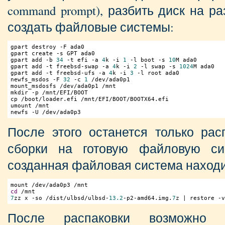
command prompt), разбить диск на р
создать файловые системы:
gpart destroy -F ada0

gpart create 
-s
 GPT ada0

gpart add -b 
34
 -t efi 
-a
4
k -i 
1
-l
 boot 
-s
10
M ada0

gpart add -t freebsd-swap 
-a
4
k -i 
2
-l
 swap 
-s
1024
M ada0

gpart add -t freebsd-ufs 
-a
4
k -i 
3
-l
 root ada0

newfs_msdos -F 
32
 -c 
1
 /dev/ada0p1

mount_msdosfs /dev/ada0p1 /mnt

mkdir -p /mnt/EFI/BOOT

cp /boot/loader.efi /mnt/EFI/BOOT/BOOTX64.efi

umount /mnt

newfs -U /dev/ada0p3
После этого останется только рас
сборки на готовую файловую си
созданная файловая система находитс
cd
7
zz x -so /dist/ulbsd/ulbsd-
13.2
-p2-amd64.img.
7
z | restore -v
После распаковки возможно 