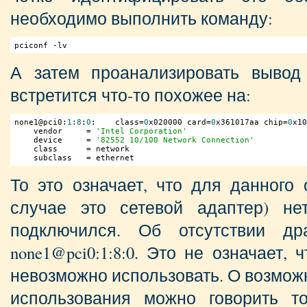
необходимо выполнить команду:
pciconf -lv
А затем проанализировать вывод
встретится что-то похожее на:
none1@pci0:
1
:
8
:
0
:    class=
0
x020000 card=
0
x361017aa chip=
0
x10
    vendor     = 
'Intel Corporation'
    device     = 
'82552 10/100 Network Connection'
    class      = network

    subclass   = ethernet 
То это означает, что для данного
случае это сетевой адаптер) н
подключился. Об отсутствии дра
none1@pci0:1:8:0. Это не означает,
невозможно использовать. О возмож
использования можно говорить т