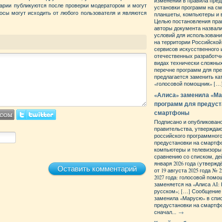
изменений в правила пре
тарии публикуются после проверки модератором и могут
установки программ на с
осы могут исходить от любого пользователя и являются
планшеты, компьютеры и 
Целью постановления пра
авторы документа назвали
условий для использован
на территории Российско
сервисов искусственного 
отечественных разработч
видах технически сложных
перечне программ для пр
предлагается заменить ка
«голосовой помощник» […]
«Алиса» заменила «Ма
программ для предуст
смартфоны
Подписано и опубликован
правительства, утвержда
российского программного
предустановки на смартф
компьютеры и телевизоры в
сравнению со списком, д
января 2026 года (утверж
Оставить комментарий
от 19 августа 2025 года № 2
2027 года: голосовой пом
заменяется на «Алиса AI:
русском»; […] Сообщение
заменила «Марусю» в спи
предустановки на смартф
сначал...
→