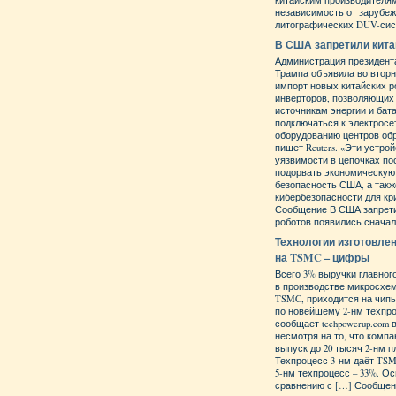
китайским производителя
независимость от зарубе
литографических DUV-сис
В США запретили кита
Администрация президен
Трампа объявила во вторн
импорт новых китайских р
инверторов, позволяющи
источникам энергии и бат
подключаться к электросе
оборудованию центров об
пишет Reuters. «Эти устро
уязвимости в цепочках по
подорвать экономическую
безопасность США, а такж
кибербезопасности для кр
Сообщение В США запрети
роботов появились сначала
Технологии изготовле
на TSMC – цифры
Всего 3% выручки главног
в производстве микросхем
TSMC, приходится на чипы
по новейшему 2-нм техпро
сообщает techpowerup.com 
несмотря на то, что комп
выпуск до 20 тысяч 2-нм п
Техпроцесс 3-нм даёт TSM
5-нм техпроцесс – 33%. О
сравнению с […] Сообщен