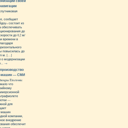
рнизации своей
навигации
спутниковая
те, сообщает
йдоу» состоит из
на обеспечивать
иционирования до
корости до 0,2 м/
ии времени в
Благодаря
оризонтального
ы повысилась до
,6 м. […]
 о модернизации
...
→
 производство
V-машин — СМИ
engna Electronic
й мало что
ерийному
иммерсионной
льтрафиолете
ботки —
ажной для
щает
их машин
одной компании,
ное внедрение
ования обеспечит