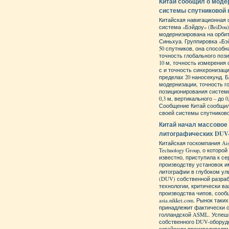
Китай сообщил о моде
системы спутниковой 
Китайская навигационная 
система «Бэйдоу» (BeiDou)
модернизирована на орби
Синьхуа. Группировка «Бэ
50 спутников, она способ
точность глобального поз
10 м, точность измерения с
с и точность синхронизац
пределах 20 наносекунд. 
модернизации, точность г
позиционирования систем
0,3 м, вертикального – до 0
Сообщение Китай сообщил
своей системы спутниково
Китай начал массовое
литографических DU
Китайская госкомпания Aish
Technology Group, о которо
известно, приступила к с
производству установок 
литографии в глубоком у
(DUV) собственной разра
технологии, критически в
производства чипов, сооб
asia.nikkei.com. Рынок так
принадлежит фактически 
голландской ASML. Успеш
собственного DUV-оборуд