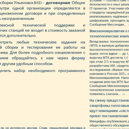
условий — соответствие 
договорная
 сборки Ульяновск.BSD –
. Общее
безопасности и опыт реал
нутри одной организации определяется в
IT-проектов. Участники о
стандарты защищённой ра
цензионном договоре и при определенных
реализовывать надёжные
ь неограниченным.
шифрования, проходить а
лексной технической поддержки и
Сообщение Мессендже...
чих станций не входит в стоимость заказной
Минэкономразвития о
тся дополнительно.
технологических комп
отреть любые технические задания на
Вклад малых технологиче
(МТК) в валовую добавле
ной сборки и тестирования ее работы на
высокотехнологичного сект
чика. Для более подробного ознакомления с
вырос почти вдвое — до 1
форму
нием обращайтесь к нам через
выручка МТК достигла 1,4 
при этом 21% в выручке 
 другим удобным способом.
разработчики ИИ, свидет
исследования «Малые тех
елить набор необходимого программного
компании в России 2025»,
Минэкономразвития. Напо
создании реестра МТК бы
Сообщение Минэкономраз
технологических компани
появились сначала...
→
На смену предустано
смартфоны голосовы
идут помощники «сист
проект постановления
Минцифры опубликовало 
общественного обсуждени
т ли он интересен другим. Спам, умышленная реклама и