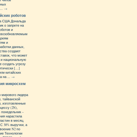
м чипов
жных
...
→
йских роботов
та США Дональда
ик о запрете на
оботов и
х возобновляемым
ареям
тям и
работки данных,
йства создают
ставок, что может
 и национальную
е создать угрозу
итически […]
ли китайских
 на ...
→
ния микросхем
о мирового лидера
, тайванской
, изготовленные
цессу (2N),
в понедельник –
ания нарастила
ластин в месяц.
С 30% выручки, а
своение N2 по
ие Технологии