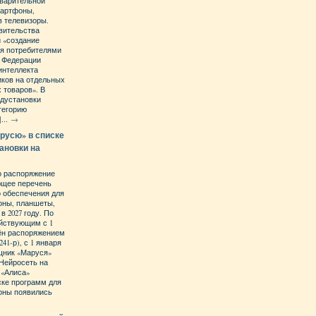
дварительной
мартфоны,
в телевизоры.
вительства
 «создание
ия потребителями
й Федерации
интеллекта
иков на отдельных
 товаров». В
едустановки
тегорию
...
→
русю» в списке
ановки на
о распоряжение
ющее перечень
 обеспечения для
оны, планшеты,
 2027 году. По
ействующим с 1
дён распоряжением
241-р), с 1 января
ощник «Маруся»
 Нейросеть на
 «Алиса»
ске программ для
оны появились