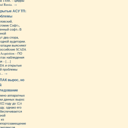
на TSMC – цифры
al Russia.
→
крытые АСУ ТП:
роблемы
ловский,
Атомик Софт»,
енный софт» В
нной
ут два спора,
 одной аудитории.
уатации выясняют
 российские SCADA
 Acquisition – ПО
ктах наблюдения
я – […]
DA и открытые
ой проблемы
...
→
ПАК вырос, но
й
следование
ммно-аппаратных
тки данных вырос
22 году до 12,6
оду, однако его
обеспечивается
жной
 из
Импортозамещение
омплексов