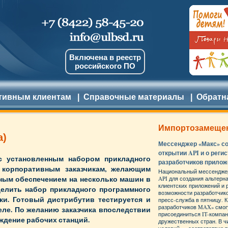
Включена в реестр
российского ПО
тивным клиентам
|
Справочные материалы
|
Обратн
Импортозамеще
а)
Мессенджер «Макс» с
открытии API и о реги
с установленным набором прикладного
разработчиков прилож
я корпоративным заказчикам, желающим
Национальный мессенджер
ным обеспечением на несколько машин в
API для создания альтерн
клиентских приложений и
делить набор прикладного программного
возможности разработчик
ки. Готовый дистрибутив тестируется и
пресс-служба в пятницу. 
разработчиков MAX» смог
теле. По желанию заказчика впоследствии
присоединиться IT-компан
ждение рабочих станций.
дружественных стран. В 