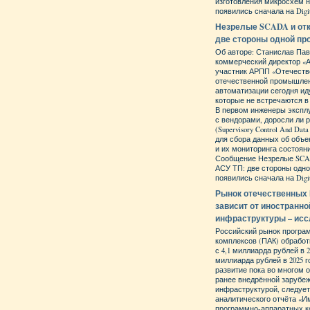
изготовления микросхем 
появились сначала на Digit
Незрелые SCADA и от
две стороны одной п
Об авторе: Станислав Пав
коммерческий директор «
участник АРПП «Отечеств
отечественной промышле
автоматизации сегодня ид
которые не встречаются в
В первом инженеры экспл
с вендорами, доросли ли
(Supervisory Control And Data
для сбора данных об объе
и их мониторинга состояни
Сообщение Незрелые SCA
АСУ ТП: две стороны одн
появились сначала на Digit
Рынок отечественных 
зависит от иностранно
инфраструктуры – ис
Российский рынок програ
комплексов (ПАК) обрабо
с 4,1 миллиарда рублей в 20
миллиарда рублей в 2025 г
развитие пока во многом 
ранее внедрённой зарубе
инфраструктурой, следует
аналитического отчёта «
программно-аппаратных к