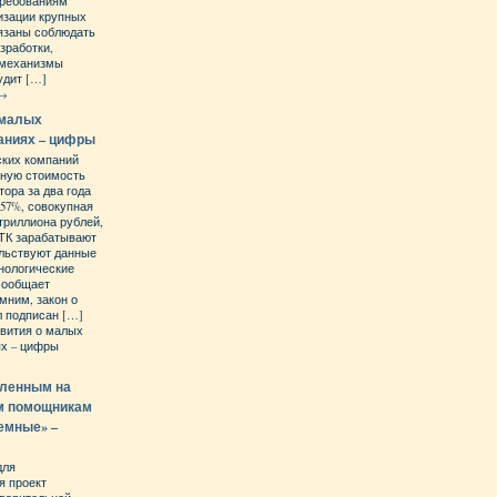
требованиям
изации крупных
бязаны соблюдать
зработки,
 механизмы
удит […]
→
 малых
аниях – цифры
ских компаний
нную стоимость
ора за два года
,57%, совокупная
триллиона рублей,
МТК зарабатывают
ельствуют данные
нологические
 сообщает
мним, закон о
л подписан […]
вития о малых
ях – цифры
вленным на
м помощникам
емные» –
для
я проект