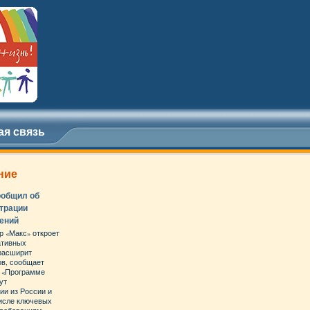
ая связь
ние
ообщил об
страции
ений
 «Макс» откроет
ативных
 расширит
ов, сообщает
К «Программе
ут
ии из России и
числе ключевых