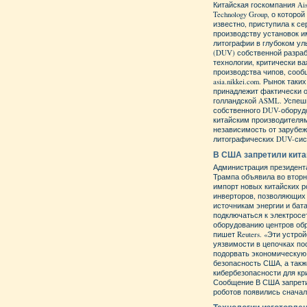
Китайская госкомпания Aish
Technology Group, о которо
известно, приступила к с
производству установок 
литографии в глубоком у
(DUV) собственной разра
технологии, критически в
производства чипов, сооб
asia.nikkei.com. Рынок так
принадлежит фактически 
голландской ASML. Успеш
собственного DUV-оборуд
китайским производителя
независимость от зарубе
литографических DUV-сис
В США запретили кита
Администрация президен
Трампа объявила во вторн
импорт новых китайских р
инверторов, позволяющи
источникам энергии и бат
подключаться к электросе
оборудованию центров об
пишет Reuters. «Эти устро
уязвимости в цепочках по
подорвать экономическую
безопасность США, а такж
кибербезопасности для кр
Сообщение В США запрети
роботов появились сначала