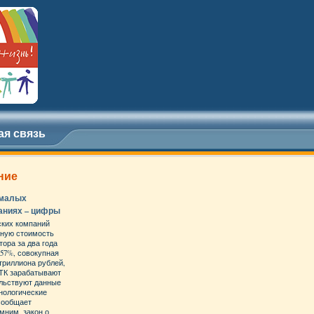
ая связь
ние
 малых
аниях – цифры
ских компаний
нную стоимость
ора за два года
,57%, совокупная
триллиона рублей,
МТК зарабатывают
ельствуют данные
нологические
 сообщает
мним, закон о