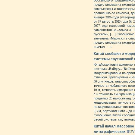
российского программного
предустановки на смартф
компьютеры и телевизоры в
сравнению со списком, д
января 2026 года (утверж
от 19 августа 2025 года № 2
2027 года: голосовой пом
заменяется на «Алиса AI:
русском»; […] Сообщение
заменила «Марусю» в спи
предустановки на смартф
сначал...
→
Китай сообщил о моде
системы спутниковой 
Китайская навигационная 
система «Бэйдоу» (BeiDou)
модернизирована на орби
Синьхуа. Группировка «Бэ
50 спутников, она способ
точность глобального поз
10 м, точность измерения с
с и точность синхронизац
пределах 20 наносекунд. 
модернизации, точность г
позиционирования систем
0,3 м, вертикального – до 0
Сообщение Китай сообщил
своей системы спутниково
Китай начал массовое
литографических DU