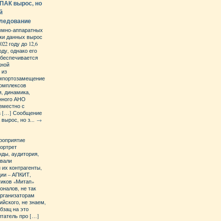
ПАК вырос, но
й
следование
ммно-аппаратных
тки данных вырос
22 году до 12,6
оду, однако его
обеспечивается
жной
 из
Импортозамещение
омплексов
я, динамика,
енного АНО
вместно с
rs […] Сообщение
вырос, но з...
→
роприятие
ортрет
нды, аудитория,
овали
 их контрагенты,
ции – АПКИТ,
тиков «Митап»
оналов, не так
организаторам
йского, не знаем,
бзац на это
итатель про […]