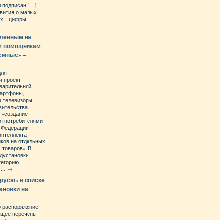
л подписан […]
вития о малых
ях – цифры
вленным на
м помощникам
емные» –
для
я проект
дварительной
мартфоны,
в телевизоры.
вительства
 «создание
ия потребителями
й Федерации
интеллекта
иков на отдельных
 товаров». В
едустановки
тегорию
...
→
русю» в списке
ановки на
о распоряжение
ющее перечень