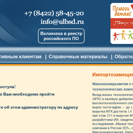
Включена в реестр
российского ПО
тивным клиентам
|
Справочные материалы
|
Обратн
Импортозамеще
Минэкономразвития о
оступа!
технологических комп
но Вам необходимо пройти
Вклад малых технологиче
(МТК) в валовую добавле
высокотехнологичного сект
е об этом администратору по адресу
вырос почти вдвое — до 1
выручка МТК достигла 1,4 
при этом 21% в выручке 
разработчики ИИ, свидет
исследования «Малые тех
компании в России 2025»,
Минэкономразвития. Напо