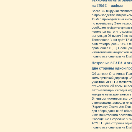
Технологии изготовле
на TSMC – цифры
Всего 3% выручки главног
в производстве микросхем
TSMC, приходится на чипы
по новейшему 2-нм техпро
сообщает techpowerup.com 
несмотря на то, что комп
выпуск до 20 тысяч 2-нм п
Техпроцесс 3-нм даёт TSM
5-нм техпроцесс – 33%. О
сравнению с […] Сообщен
изготовления микросхем 
появились сначала на Digit
Незрелые SCADA и от
две стороны одной п
Об авторе: Станислав Пав
коммерческий директор «
участник АРПП «Отечеств
отечественной промышле
автоматизации сегодня ид
которые не встречаются в
В первом инженеры экспл
с вендорами, доросли ли
(Supervisory Control And Data
для сбора данных об объе
и их мониторинга состояни
Сообщение Незрелые SCA
АСУ ТП: две стороны одн
появились сначала на Digit