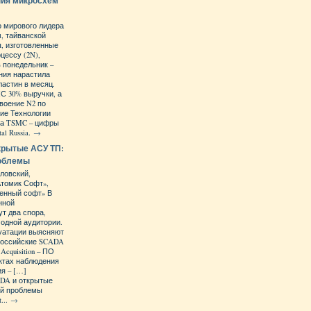
ния микросхем
о мирового лидера
, тайванской
, изготовленные
цессу (2N),
в понедельник –
ания нарастила
ластин в месяц.
С 30% выручки, а
своение N2 по
ие Технологии
на TSMC – цифры
al Russia.
→
крытые АСУ ТП:
роблемы
ловский,
Атомик Софт»,
енный софт» В
нной
ут два спора,
 одной аудитории.
уатации выясняют
 российские SCADA
 Acquisition – ПО
ктах наблюдения
я – […]
DA и открытые
ой проблемы
...
→