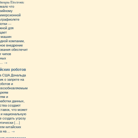
engna Electronic
й мало что
ерийному
иммерсионной
льтрафиолете
ботки —
ажной для
щает
их машин
одной компании,
ное внедрение
ования обеспечит
м чипов
жных
...
→
йских роботов
та США Дональда
ик о запрете на
оботов и
х возобновляемым
ареям
тям и
работки данных,
йства создают
ставок, что может
 и национальную
е создать угрозу
итически […]
ли китайских
 на ...
→