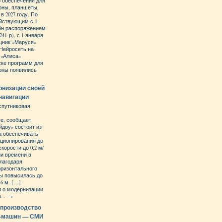
 обеспечения для
оны, планшеты,
 2027 году. По
ействующим с 1
дён распоряжением
241-р), с 1 января
ощник «Маруся»
 Нейросеть на
 «Алиса»
ске программ для
оны появились
рнизации своей
навигации
спутниковая
те, сообщает
йдоу» состоит из
на обеспечивать
иционирования до
корости до 0,2 м/
ии времени в
Благодаря
оризонтального
ы повысилась до
,6 м. […]
 о модернизации
...
→
 производство
V-машин — СМИ