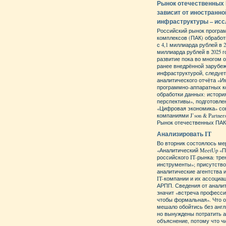
Рынок отечественных 
зависит от иностранно
инфраструктуры – ис
Российский рынок програ
комплексов (ПАК) обрабо
с 4,1 миллиарда рублей в 20
миллиарда рублей в 2025 г
развитие пока во многом 
ранее внедрённой зарубе
инфраструктурой, следует
аналитического отчёта «
программно-аппаратных к
обработки данных: истори
перспективы», подготовл
«Цифровая экономика» со
компаниями J’son & Partne
Рынок отечественных ПАК 
Анализировать IT
Во вторник состоялось ме
«Аналитический MeetUp «П
российского IT-рынка: тре
инструменты»; присутств
аналитические агентства и
IT-компании и их ассоциа
АРПП. Сведения от анали
значит «встреча професси
чтобы формальная». Что 
мешало обойтись без англи
но вынуждены потратить а
объяснение, потому что ч