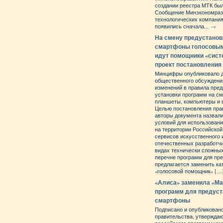
создании реестра МТК бы
Сообщение Минэкономраз
технологических компани
появились сначала...
→
На смену предустано
смартфоны голосовы
идут помощники «сист
проект постановления
Минцифры опубликовало 
общественного обсуждени
изменений в правила пре
установки программ на с
планшеты, компьютеры и 
Целью постановления пра
авторы документа назвали
условий для использован
на территории Российско
сервисов искусственного 
отечественных разработч
видах технически сложных
перечне программ для пр
предлагается заменить ка
«голосовой помощник» […]
«Алиса» заменила «Ма
программ для предуст
смартфоны
Подписано и опубликован
правительства, утвержда